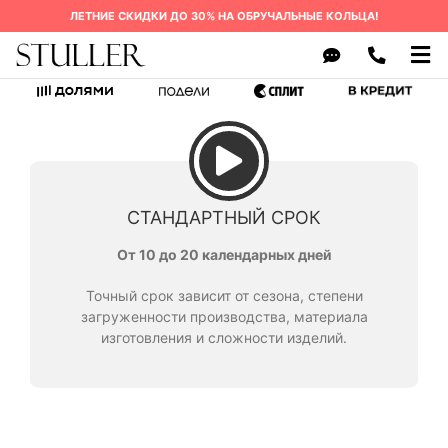
Skip
ЛЕТНИЕ СКИДКИ ДО 30% НА ОБРУЧАЛЬНЫЕ КОЛЬЦА!
to
content
Tog
Nav
ОБРУЧАЛЬНЫЕ КОЛЬЦА
КАК ЗАКАЗАТЬ
О БРЕНДЕ
СТАНДАРТНЫЙ СРОК
СРОК ИЗГОТОВЛЕНИЯ
От 10 до 20 календарных дней
ГАРАНТИЯ
Точный срок зависит от сезона, степени
загруженности производства, материала
ВОПРОСЫ
изготовления и сложности изделий.
КОНТАКТЫ