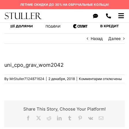
Skip
ЛЕТНИЕ СКИДКИ ДО 30% НА ОБРУЧАЛЬНЫЕ КОЛЬЦА!
to
content
Tog
Nav
ОБРУЧАЛЬНЫЕ КОЛЬЦА
Назад
Далее
КАК ЗАКАЗАТЬ
О БРЕНДЕ
uni_cpo_grav_wom2042
СРОК ИЗГОТОВЛЕНИЯ
к
By
MrStuller7124871624
|
2 декабря, 2018
|
Комментарии
отключены
ГАРАНТИЯ
записи
uni_cpo_grav_w
ВОПРОСЫ
КОНТАКТЫ
Share This Story, Choose Your Platform!
Facebook
X
Reddit
LinkedIn
Tumblr
Pinterest
Vk
Email