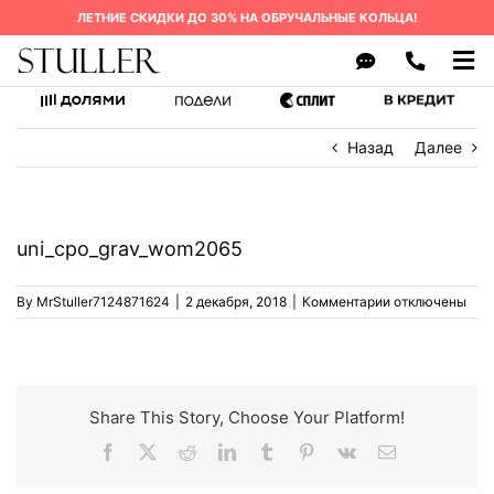
Skip
ЛЕТНИЕ СКИДКИ ДО 30% НА ОБРУЧАЛЬНЫЕ КОЛЬЦА!
to
content
Tog
Nav
ОБРУЧАЛЬНЫЕ КОЛЬЦА
Назад
Далее
КАК ЗАКАЗАТЬ
О БРЕНДЕ
uni_cpo_grav_wom2065
СРОК ИЗГОТОВЛЕНИЯ
к
By
MrStuller7124871624
|
2 декабря, 2018
|
Комментарии
отключены
ГАРАНТИЯ
записи
uni_cpo_grav_w
ВОПРОСЫ
КОНТАКТЫ
Share This Story, Choose Your Platform!
Facebook
X
Reddit
LinkedIn
Tumblr
Pinterest
Vk
Email