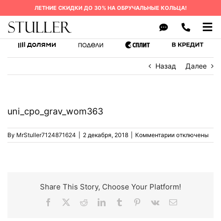
Skip
ЛЕТНИЕ СКИДКИ ДО 30% НА ОБРУЧАЛЬНЫЕ КОЛЬЦА!
to
content
Tog
Nav
ОБРУЧАЛЬНЫЕ КОЛЬЦА
Назад
Далее
КАК ЗАКАЗАТЬ
О БРЕНДЕ
uni_cpo_grav_wom363
СРОК ИЗГОТОВЛЕНИЯ
к
By
MrStuller7124871624
|
2 декабря, 2018
|
Комментарии
отключены
ГАРАНТИЯ
записи
uni_cpo_grav_w
ВОПРОСЫ
КОНТАКТЫ
Share This Story, Choose Your Platform!
Facebook
X
Reddit
LinkedIn
Tumblr
Pinterest
Vk
Email