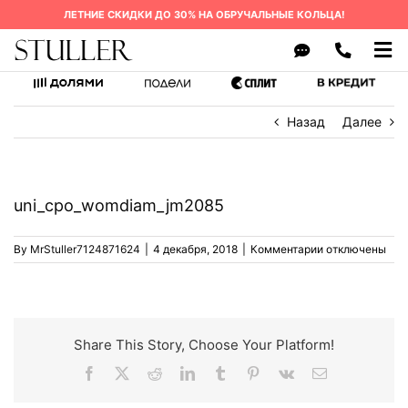
Skip
ЛЕТНИЕ СКИДКИ ДО 30% НА ОБРУЧАЛЬНЫЕ КОЛЬЦА!
to
content
Tog
Nav
ОБРУЧАЛЬНЫЕ КОЛЬЦА
Назад
Далее
КАК ЗАКАЗАТЬ
О БРЕНДЕ
uni_cpo_womdiam_jm2085
СРОК ИЗГОТОВЛЕНИЯ
к
By
MrStuller7124871624
|
4 декабря, 2018
|
Комментарии
отключены
ГАРАНТИЯ
записи
uni_cpo_womdi
ВОПРОСЫ
КОНТАКТЫ
Share This Story, Choose Your Platform!
Facebook
X
Reddit
LinkedIn
Tumblr
Pinterest
Vk
Email